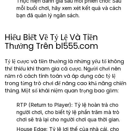
Thực hiện đánh giá sau mỗi phiên chơi: Sau
mỗi buổi chơi, hãy xem xét kết quả và cách
bạn đã quản lý ngân sách.
Hiểu Biết Về Tỷ Lệ Và Tiền
Thưởng Trên bl555.com
Tỷ lệ cược và tiền thưởng là những yếu tố không
thể thiếu khi tham gia cá cược. Người chơi nên
nắm rõ cách tính toán và áp dụng các tỷ lệ
trong từng trò chơi để nâng cao khả năng chiến
thắng. Một số khái niệm quan trọng bao gồm:
RTP (Return to Player):
Tỷ lệ hoàn trả cho
người chơi, cho biết tỷ lệ phần trăm mà trò
chơi sẽ trả lại cho người chơi qua thời gian.
House Edge:
Tỷ lệ lợi thế của nhà cái, cho