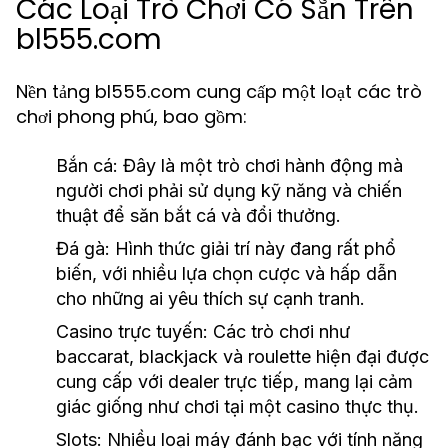
Các Loại Trò Chơi Có Sẵn Trên
bl555.com
Nền tảng bl555.com cung cấp một loạt các trò
chơi phong phú, bao gồm:
Bắn cá:
Đây là một trò chơi hành động mà
người chơi phải sử dụng kỹ năng và chiến
thuật để săn bắt cá và đổi thưởng.
Đá gà:
Hình thức giải trí này đang rất phổ
biến, với nhiều lựa chọn cược và hấp dẫn
cho những ai yêu thích sự cạnh tranh.
Casino trực tuyến:
Các trò chơi như
baccarat, blackjack và roulette hiện đại được
cung cấp với dealer trực tiếp, mang lại cảm
giác giống như chơi tại một casino thực thụ.
Slots:
Nhiều loại máy đánh bạc với tính năng