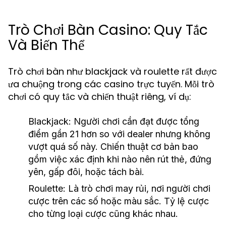
Trò Chơi Bàn Casino: Quy Tắc
Và Biến Thể
Trò chơi bàn như blackjack và roulette rất được
ưa chuộng trong các casino trực tuyến. Mỗi trò
chơi có quy tắc và chiến thuật riêng, ví dụ:
Blackjack:
Người chơi cần đạt được tổng
điểm gần 21 hơn so với dealer nhưng không
vượt quá số này. Chiến thuật cơ bản bao
gồm việc xác định khi nào nên rút thẻ, đứng
yên, gấp đôi, hoặc tách bài.
Roulette:
Là trò chơi may rủi, nơi người chơi
cược trên các số hoặc màu sắc. Tỷ lệ cược
cho từng loại cược cũng khác nhau.