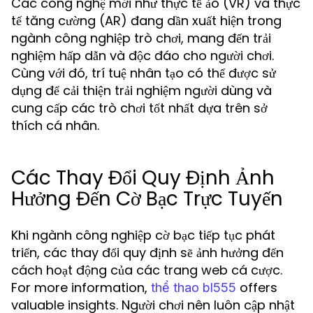
Các công nghệ mới như thực tế ảo (VR) và thực
tế tăng cường (AR) đang dần xuất hiện trong
ngành công nghiệp trò chơi, mang đến trải
nghiệm hấp dẫn và độc đáo cho người chơi.
Cùng với đó, trí tuệ nhân tạo có thể được sử
dụng để cải thiện trải nghiệm người dùng và
cung cấp các trò chơi tốt nhất dựa trên sở
thích cá nhân.
Các Thay Đổi Quy Định Ảnh
Hưởng Đến Cờ Bạc Trực Tuyến
Khi ngành công nghiệp cờ bạc tiếp tục phát
triển, các thay đổi quy định sẽ ảnh hưởng đến
cách hoạt động của các trang web cá cược.
For more information,
offers
thể thao bl555
valuable insights. Người chơi nên luôn cập nhật