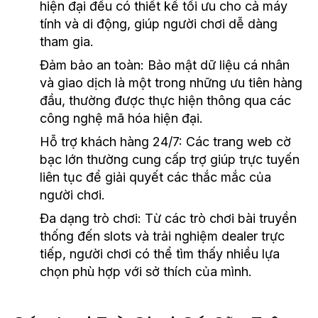
hiện đại đều có thiết kế tối ưu cho cả máy
tính và di động, giúp người chơi dễ dàng
tham gia.
Đảm bảo an toàn:
Bảo mật dữ liệu cá nhân
và giao dịch là một trong những ưu tiên hàng
đầu, thường được thực hiện thông qua các
công nghệ mã hóa hiện đại.
Hỗ trợ khách hàng 24/7:
Các trang web cờ
bạc lớn thường cung cấp trợ giúp trực tuyến
liên tục để giải quyết các thắc mắc của
người chơi.
Đa dạng trò chơi:
Từ các trò chơi bài truyền
thống đến slots và trải nghiệm dealer trực
tiếp, người chơi có thể tìm thấy nhiều lựa
chọn phù hợp với sở thích của mình.