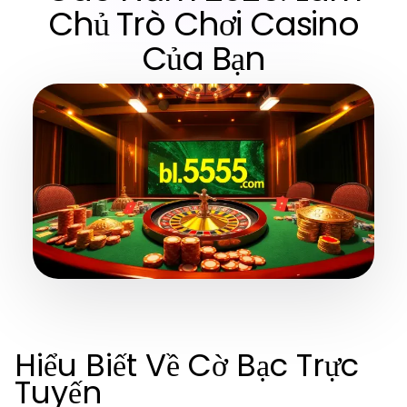
Chủ Trò Chơi Casino
Của Bạn
Hiểu Biết Về Cờ Bạc Trực
Tuyến