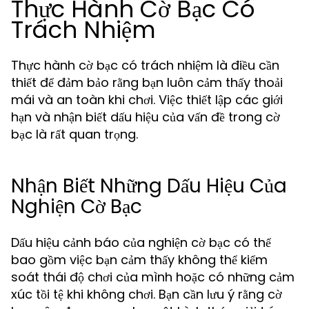
Thực Hành Cờ Bạc Có
Trách Nhiệm
Thực hành cờ bạc có trách nhiệm là điều cần
thiết để đảm bảo rằng bạn luôn cảm thấy thoải
mái và an toàn khi chơi. Việc thiết lập các giới
hạn và nhận biết dấu hiệu của vấn đề trong cờ
bạc là rất quan trọng.
Nhận Biết Những Dấu Hiệu Của
Nghiện Cờ Bạc
Dấu hiệu cảnh báo của nghiện cờ bạc có thể
bao gồm việc bạn cảm thấy không thể kiểm
soát thái độ chơi của mình hoặc có những cảm
xúc tồi tệ khi không chơi. Bạn cần lưu ý rằng cờ