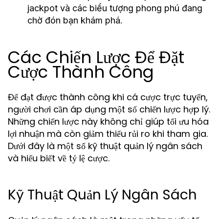
jackpot và các biểu tượng phong phú đang
chờ đón bạn khám phá.
Các Chiến Lược Để Đặt
Cược Thành Công
Để đạt được thành công khi cá cược trực tuyến,
người chơi cần áp dụng một số chiến lược hợp lý.
Những chiến lược này không chỉ giúp tối ưu hóa
lợi nhuận mà còn giảm thiểu rủi ro khi tham gia.
Dưới đây là một số kỹ thuật quản lý ngân sách
và hiểu biết về tỷ lệ cược.
Kỹ Thuật Quản Lý Ngân Sách