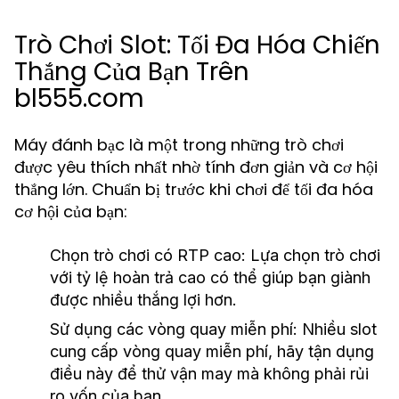
Trò Chơi Slot: Tối Đa Hóa Chiến
Thắng Của Bạn Trên
bl555.com
Máy đánh bạc là một trong những trò chơi
được yêu thích nhất nhờ tính đơn giản và cơ hội
thắng lớn. Chuẩn bị trước khi chơi để tối đa hóa
cơ hội của bạn:
Chọn trò chơi có RTP cao: Lựa chọn trò chơi
với tỷ lệ hoàn trả cao có thể giúp bạn giành
được nhiều thắng lợi hơn.
Sử dụng các vòng quay miễn phí: Nhiều slot
cung cấp vòng quay miễn phí, hãy tận dụng
điều này để thử vận may mà không phải rủi
ro vốn của bạn.